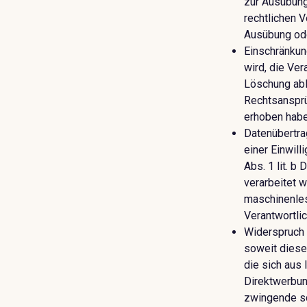
zur Ausübung
rechtlichen 
Ausübung ode
Einschränkung
wird, die Ver
Löschung abl
Rechtsansprü
erhoben habe
Datenübertra
einer Einwill
Abs. 1 lit. b
verarbeitet w
maschinenles
Verantwortlic
Widerspruch 
soweit diese 
die sich aus
Direktwerbun
zwingende sc