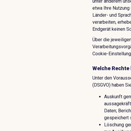
unter anderem unse
etwa Ihre Nutzung 
Länder- und Sprach
verarbeiten, erheb
Endgerät keinen Sc
Über die jeweiligen
Verarbeitungsvorgä
Cookie-Einstellun
Welche Rechte 
Unter den Vorauss
(DSGVO) haben Sie
Auskunft gem
aussagekräft
Daten; Beric
gespeichert 
Löschung gem