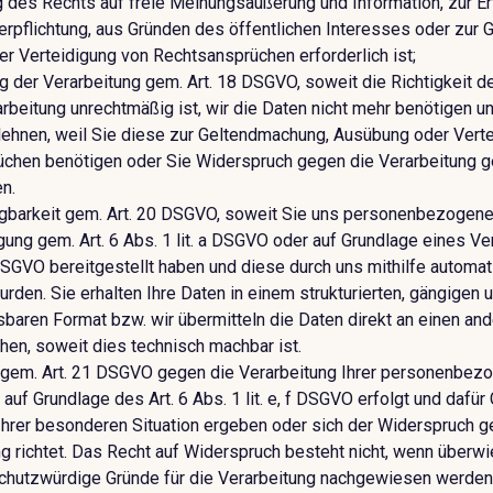
 des Rechts auf freie Meinungsäußerung und Information, zur Erf
Verpflichtung, aus Gründen des öffentlichen Interesses oder zur
r Verteidigung von Rechtsansprüchen erforderlich ist;
 der Verarbeitung gem. Art. 18 DSGVO, soweit die Richtigkeit de
arbeitung unrechtmäßig ist, wir die Daten nicht mehr benötigen u
ehnen, weil Sie diese zur Geltendmachung, Ausübung oder Vert
chen benötigen oder Sie Widerspruch gegen die Verarbeitung 
n.
gbarkeit gem. Art. 20 DSGVO, soweit Sie uns personenbezogen
igung gem. Art. 6 Abs. 1 lit. a DSGVO oder auf Grundlage eines Ve
 DSGVO bereitgestellt haben und diese durch uns mithilfe automat
urden. Sie erhalten Ihre Daten in einem strukturierten, gängigen 
baren Format bzw. wir übermitteln die Daten direkt an einen an
hen, soweit dies technisch machbar ist.
gem. Art. 21 DSGVO gegen die Verarbeitung Ihrer personenbez
auf Grundlage des Art. 6 Abs. 1 lit. e, f DSGVO erfolgt und dafür
 Ihrer besonderen Situation ergeben oder sich der Widerspruch 
g richtet. Das Recht auf Widerspruch besteht nicht, wenn überw
hutzwürdige Gründe für die Verarbeitung nachgewiesen werden