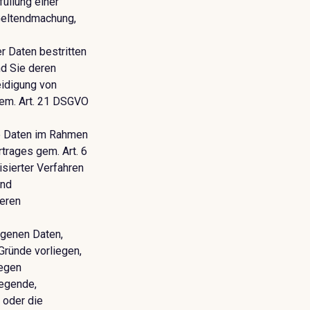
üllung einer
 Geltendmachung,
r Daten bestritten
nd Sie deren
eidigung von
gem. Art. 21 DSGVO
e Daten im Rahmen
rtrages gem. Art. 6
isierter Verfahren
und
deren
ogenen Daten,
 Gründe vorliegen,
gegen
iegende,
 oder die